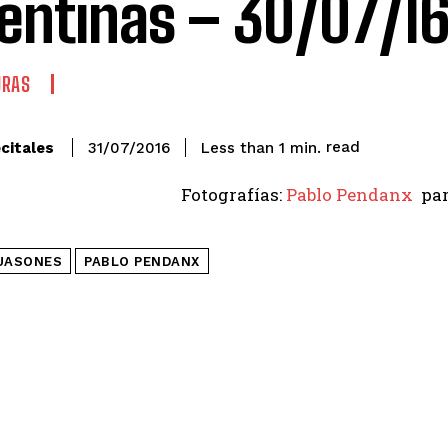
entinas – 30/07/1
URAS
read
citales
Less than 1
min.
31/07/2016
Fotografías:
Pablo Pendanx
pa
UASONES
PABLO PENDANX​