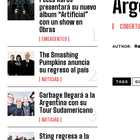
Arg
presentará su nuevo
álbum “Artificial”
con un show en
COBERT
Obras
EMERGENTES
Re
AUTHOR:
The Smashing
Pumpkins anuncia
su regreso al país
NOTICIAS
TAGS
G
Garbage llegará a la
Argentina con su
Tour Sudamericano
NOTICIAS
Sting regresa a la