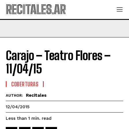
RECITALES.AR
Carajo – Teatro Flores –
11/04/15
COBERTURAS
Recitales
AUTHOR:
12/04/2015
read
Less than 1
min.