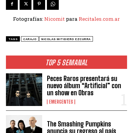
Fotografías:
Nicomit
para
Recitales.com.ar
TAGS
CARAJO
NICOLAS MITIDIERO EZCURRA
TOP 5 SEMANAL
Peces Raros presentará su
nuevo álbum “Artificial” con
un show en Obras
EMERGENTES
The Smashing Pumpkins
anuncia su regreso al país